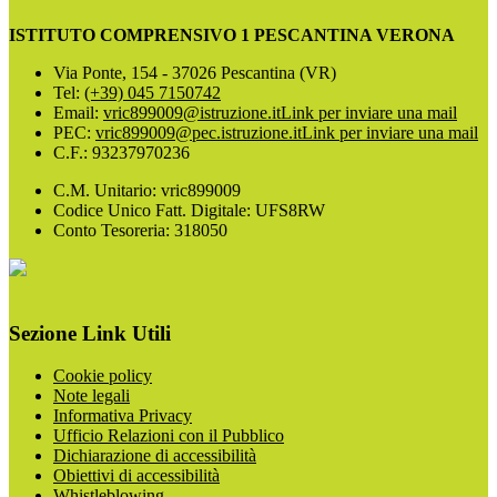
ISTITUTO COMPRENSIVO 1 PESCANTINA VERONA
Via Ponte, 154 - 37026 Pescantina (VR)
Tel:
(+39) 045 7150742
Email:
vric899009@istruzione.it
Link per inviare una mail
PEC:
vric899009@pec.istruzione.it
Link per inviare una mail
C.F.: 93237970236
C.M. Unitario: vric899009
Codice Unico Fatt. Digitale: UFS8RW
Conto Tesoreria: 318050
Sezione Link Utili
Cookie policy
Note legali
Informativa Privacy
Ufficio Relazioni con il Pubblico
Dichiarazione di accessibilità
Obiettivi di accessibilità
Whistleblowing