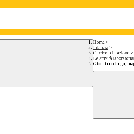
Home
>
Infanzia
>
Curricolo in azione
>
Le attività laboratoria
Giochi con Lego, map