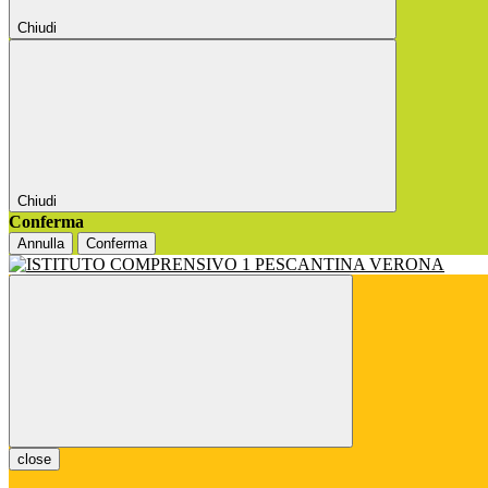
Chiudi
Chiudi
Conferma
Annulla
Conferma
close